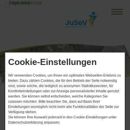
Cookie-Einstellungen
Wir verwenden Cookies, um Ihnen ein optimales Webseiten-Erlebnis zu
bieten. Dazu zählen Cookies, die für den Betrieb der Seite notwendig
sind, sowie solche, die lediglich zu anonymen Statistikzwecken, für
Komforteinstellungen oder zur Anzeige personalisierter Inhalte genutzt
Start
Über uns
Förderverein
werden. Sie können selbst entscheiden, welche Kategorien Sie
zulassen möchten. Bitte beachten Sie, dass auf Basis Ihrer
Einstellungen womöglich nicht mehr alle Funktionalitäten der Seite zur
Förderverein
Verfügung stehen.
Sie können Ihre Auswahl jederzeit in den Cookie-Einstellungen unter
Datenschutzerklärung anpassen.
Förderverein „Rauener Schule und Hort“ e.V. –